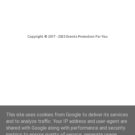
Από το Blogger
Copyright © 2017 - 2025 Events Promotion For You
This site uses cookies from Google to deliver its services
and to analyze traffic. Your IP address and user-agent are
shared with Google along with performance and security
metrics to ensure quality of service, generate usage