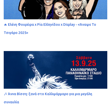
🔥 Ελένη Φουρέιρα x Ρία Ελληνίδου x Display - «Άναψε Το
Τσιγάρο 2025»
🎶 Άννα Βίσση: ξανά στο Καλλιμάρμαρο για μια μεγάλη
συναυλία