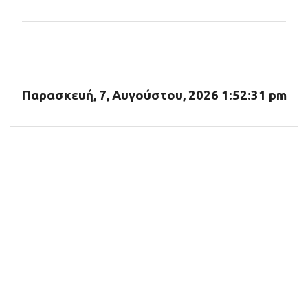
ό
λ
ι
α
Παρασκευή, 7, Αυγούστου, 2026 1:52:32 pm