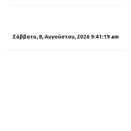
ό
λ
ι
α
Σάββατο, 8, Αυγούστου, 2026 9:41:20 am