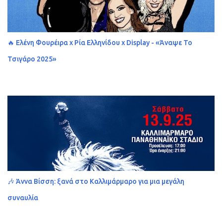
🔥 Ελένη Φουρέιρα x Ρία Ελληνίδου x Display - «Άναψε Το
Τσιγάρο 2025»
🎶 Άννα Βίσση: ξανά στο Καλλιμάρμαρο για μια μεγάλη
συναυλία