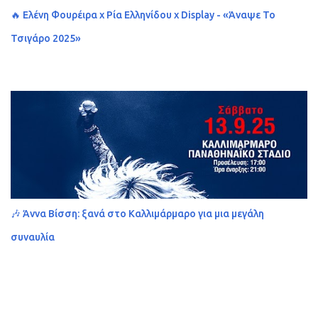
🔥 Ελένη Φουρέιρα x Ρία Ελληνίδου x Display - «Άναψε Το
Τσιγάρο 2025»
🎶 Άννα Βίσση: ξανά στο Καλλιμάρμαρο για μια μεγάλη
συναυλία