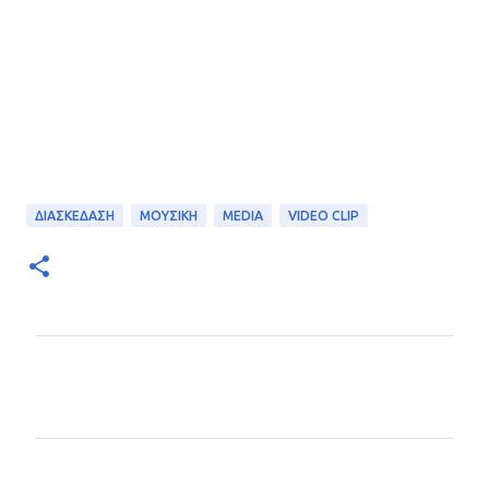
ΔΙΑΣΚΕΔΑΣΗ
ΜΟΥΣΙΚΗ
MEDIA
VIDEO CLIP
Σ
χ
ό
λ