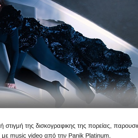
ή στιγμή της δισκογραφικης της πορείας, παρουσι
 με music video από την Panik Platinum.