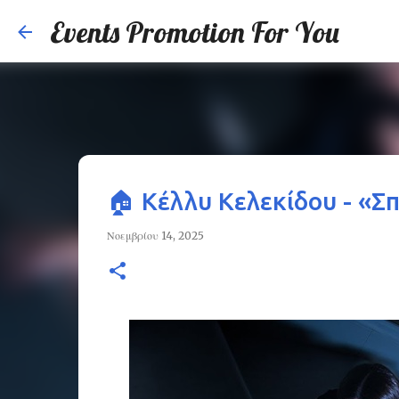
Events Promotion For You
🏠 Κέλλυ Κελεκίδου - «Σπ
Νοεμβρίου 14, 2025