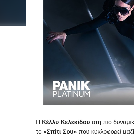
Η
Κέλλυ Κελεκίδου
στη πιο δυναμικ
το
«Σπίτι Σου»
που κυκλοφορεί μαζί