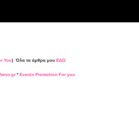
or You
)
Όλα τα άρθρα μου
ΕΔΩ
fwno.gr
*
Events Promotion For you