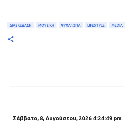
ΔΙΑΣΚΕΔΑΣΗ
ΜΟΥΣΙΚΗ
ΨΥΧΑΓΩΓΙΑ
LIFESTYLE
MEDIA
Σ
χ
ό
λ
ι
α
Σάββατο, 8, Αυγούστου, 2026 4:24:50 pm