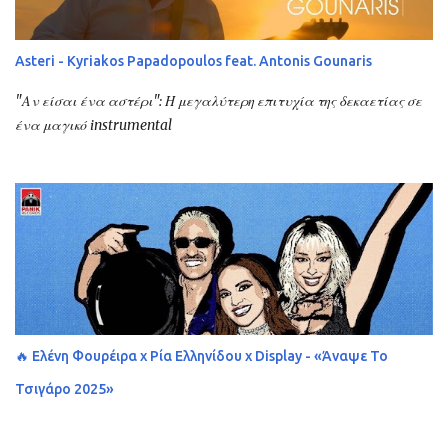
Asteri - Kyriakos Papadopoulos feat. Antonis Gounaris
"Αν είσαι ένα αστέρι": Η μεγαλύτερη επιτυχία της δεκαετίας σε
ένα μαγικό instrumental
🔥 Ελένη Φουρέιρα x Ρία Ελληνίδου x Display - «Άναψε Το
Τσιγάρο 2025»