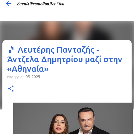
Events Promotion For You
Μετάβαση στο κύριο περιεχόμενο
🎵 Λευτέρης Πανταζής -
Άντζελα Δημητρίου μαζί στην
«Αθηναία»
Νοεμβρίου 05, 2025