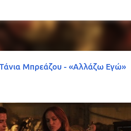
Μετάβαση στο κύριο περιεχόμενο
 Τάνια Μπρεάζου - «Αλλάζω Εγώ»