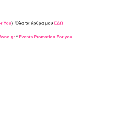
or You
)
Όλα τα άρθρα μου
ΕΔΩ
fwno.gr
*
Events Promotion For you