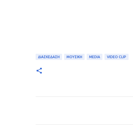
ΔΙΑΣΚΕΔΑΣΗ
ΜΟΥΣΙΚΗ
MEDIA
VIDEO CLIP
Σ
χ
ό
λ