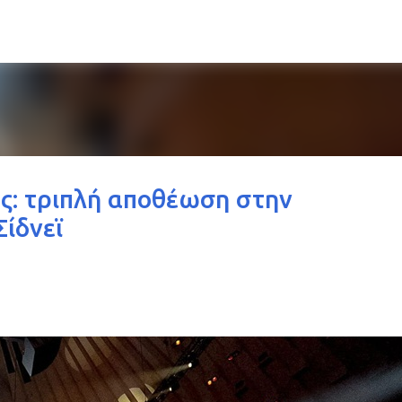
Μετάβαση στο κύριο περιεχόμενο
ς: τριπλή αποθέωση στην
ίδνεϊ