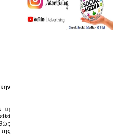
στην
ε τη
εθεί
αθώς
 της