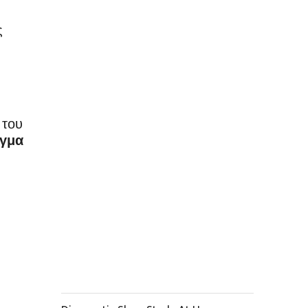
ς
 του
υγμα