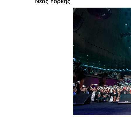
Νέας Υόρκης
.