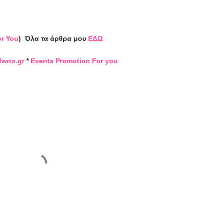
or You
)
Όλα τα άρθρα μου
ΕΔΩ
fwno.gr
*
Events Promotion For you