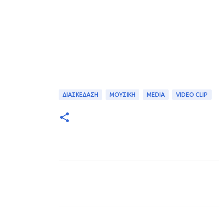
ΔΙΑΣΚΕΔΑΣΗ
ΜΟΥΣΙΚΗ
MEDIA
VIDEO CLIP
Σ
χ
ό
λ