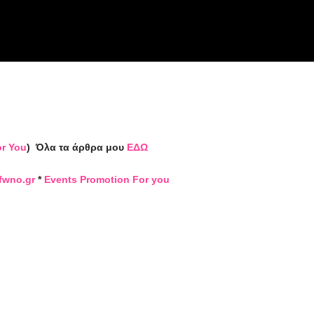
or You
)
Όλα τα άρθρα μου
ΕΔΩ
fwno.gr
*
Events Promotion For you