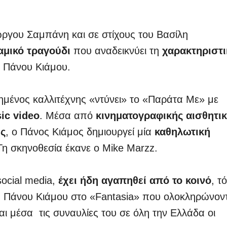
ώργου Σαμπάνη και σε στίχους του Βασίλη
αμικό τραγούδι
που αναδεικνύει τη
χαρακτηριστι
 Πάνου Κιάμου.
ημένος καλλιτέχνης «ντύνει» το «Παράτα Με» με
ic video
. Μέσα από
κινηματογραφικής αισθητι
ύς
, ο Πάνος Κιάμος δημιουργεί μία
καθηλωτική
Τη σκηνοθεσία έκανε ο Mike Marzz.
 social media,
έχει ήδη αγαπηθεί από το κοινό
, τ
ου Πάνου Κιάμου στο «Fantasia» που ολοκληρώνον
αι μέσα τις συναυλίες του σε όλη την Ελλάδα οι