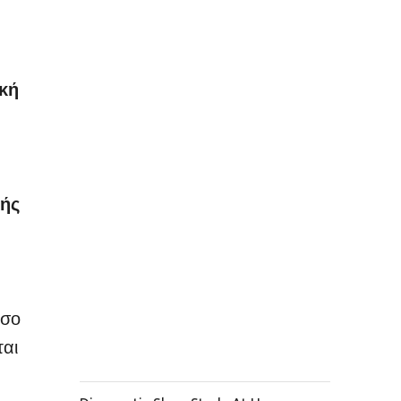
κή
κής
όσο
ται