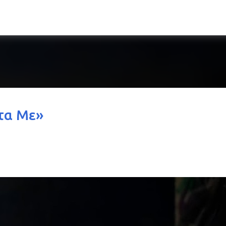
Μετάβαση στο κύριο περιεχόμενο
τα Με»