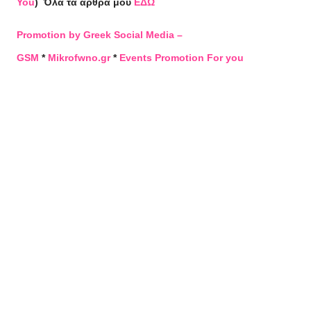
You
)
Όλα τα άρθρα μου
ΕΔΩ
Promotion by Greek Social Media –
GSM
*
Mikrofwno.gr
*
Events Promotion For you