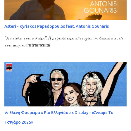
Asteri - Kyriakos Papadopoulos feat. Antonis Gounaris
"Αν είσαι ένα αστέρι": Η μεγαλύτερη επιτυχία της δεκαετίας σε
ένα μαγικό instrumental
🔥 Ελένη Φουρέιρα x Ρία Ελληνίδου x Display - «Άναψε Το
Τσιγάρο 2025»