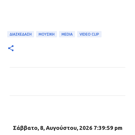
ΔΙΑΣΚΕΔΑΣΗ
ΜΟΥΣΙΚΗ
MEDIA
VIDEO CLIP
Σ
χ
ό
λ
ι
α
Σάββατο, 8, Αυγούστου, 2026 7:40:01 pm