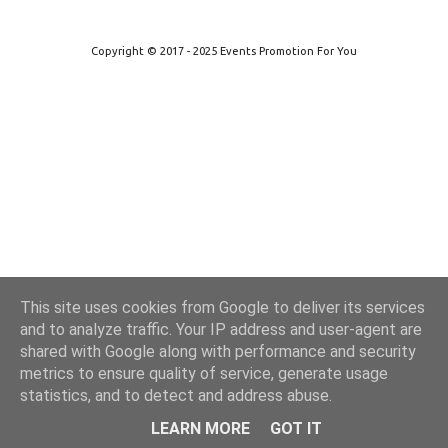
Από το Blogger
Copyright © 2017 - 2025 Events Promotion For You
This site uses cookies from Google to deliver its services
and to analyze traffic. Your IP address and user-agent are
shared with Google along with performance and security
metrics to ensure quality of service, generate usage
statistics, and to detect and address abuse.
LEARN MORE
GOT IT