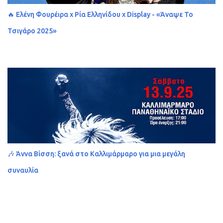
🔥 Ελένη Φουρέιρα x Ρία Ελληνίδου x Display - «Άναψε Το
Τσιγάρο 2025»
🎶 Άννα Βίσση: ξανά στο Καλλιμάρμαρο για μια μεγάλη
συναυλία