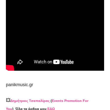
panikmusic.gr
💥
Δημήτριος Τσαπαλίρας
(
Events Promotion For
You
)
Όλα τα άρθρα μου
ΕΔΩ