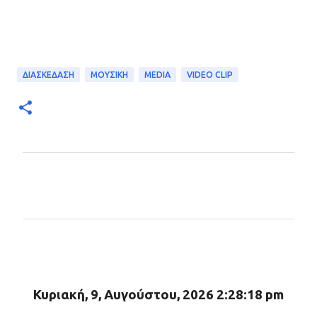
ΔΙΑΣΚΕΔΑΣΗ
ΜΟΥΣΙΚΗ
MEDIA
VIDEO CLIP
Σ
χ
ό
λ
ι
α
Κυριακή, 9, Αυγούστου, 2026 2:28:19 pm