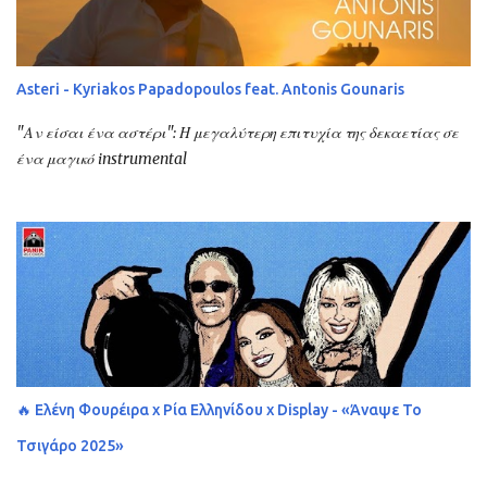
Asteri - Kyriakos Papadopoulos feat. Antonis Gounaris
"Αν είσαι ένα αστέρι": Η μεγαλύτερη επιτυχία της δεκαετίας σε
ένα μαγικό instrumental
🔥 Ελένη Φουρέιρα x Ρία Ελληνίδου x Display - «Άναψε Το
Τσιγάρο 2025»