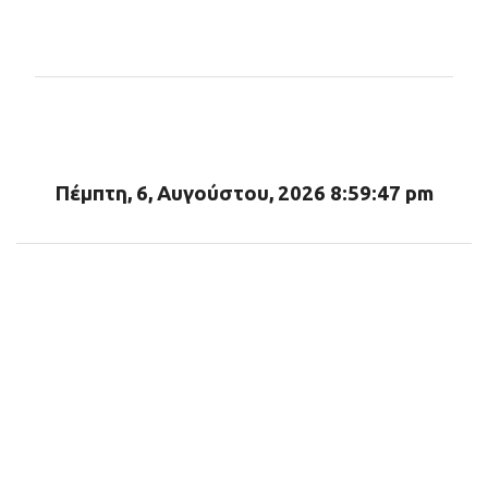
Σ
χ
ό
λ
ι
α
Πέμπτη, 6, Αυγούστου, 2026 8:59:48 pm