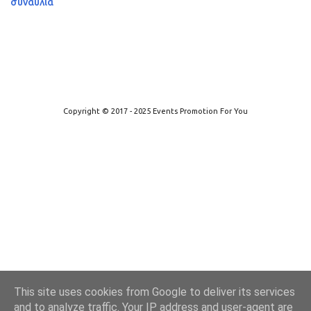
συναυλία
Από το Blogger
Copyright © 2017 - 2025 Events Promotion For You
This site uses cookies from Google to deliver its services
and to analyze traffic. Your IP address and user-agent are