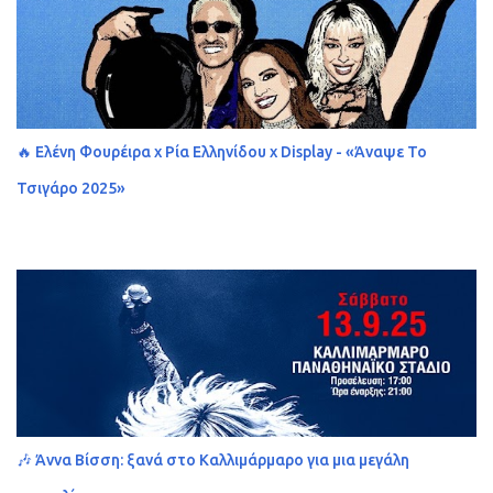
🔥 Ελένη Φουρέιρα x Ρία Ελληνίδου x Display - «Άναψε Το
Τσιγάρο 2025»
🎶 Άννα Βίσση: ξανά στο Καλλιμάρμαρο για μια μεγάλη