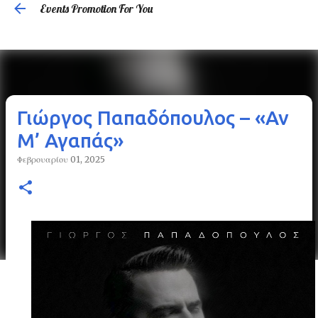
Events Promotion For You
Μετάβαση στο κύριο περιεχόμενο
Γιώργος Παπαδόπουλος – «Αν
Μ’ Αγαπάς»
Φεβρουαρίου 01, 2025