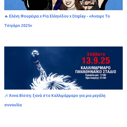
🔥 Ελένη Φουρέιρα x Ρία Ελληνίδου x Display - «Άναψε Το
Τσιγάρο 2025»
🎶 Άννα Βίσση: ξανά στο Καλλιμάρμαρο για μια μεγάλη
συναυλία