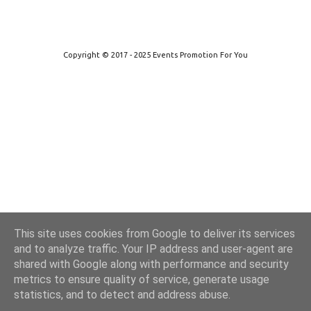
Από το Blogger
Copyright © 2017 - 2025 Events Promotion For You
This site uses cookies from Google to deliver its services
and to analyze traffic. Your IP address and user-agent are
shared with Google along with performance and security
metrics to ensure quality of service, generate usage
statistics, and to detect and address abuse.