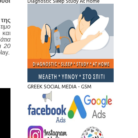
ούδι
Diagnostic Sleep Study At Home
 της
τιμο
 και
άτια
ι 20
lay.
GREEK SOCIAL MEDIA - GSM