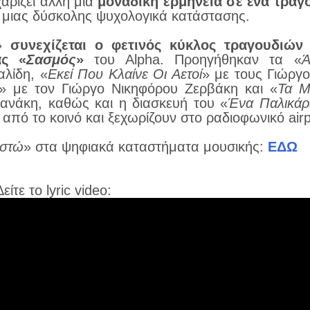
χαρίζει άλλη μία
μοναδική ερμηνεία σε ένα τραγ
α μιας δύσκολης ψυχολογικά κατάστασης.
»
συνεχίζεται ο φετινός κύκλος τραγουδιών
άς «
Σασμός
»
του Alpha. Προηγήθηκαν τα «
Ά
αλίδη, «
Εκεί Που Κλαίνε Οι Αετοί
» με τους Γιώργο
» με τον Γιώργο Νικηφόρου Ζερβάκη και «
Τα Μ
ανάκη, καθώς και η διασκευή του «
Ένα Παλικάρ
πό το κοινό και ξεχωρίζουν στο ραδιοφωνικό airp
αστώ
» στα ψηφιακά καταστήματα μουσικής:
ΕΔΩ
Δείτε το lyric video: