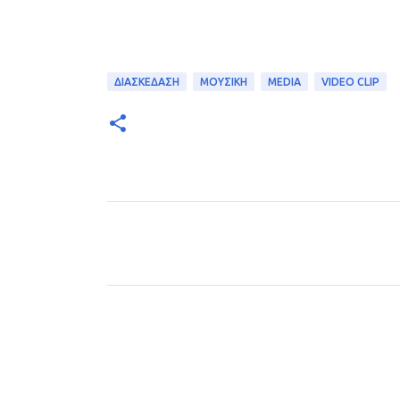
ΔΙΑΣΚΕΔΑΣΗ
ΜΟΥΣΙΚΗ
MEDIA
VIDEO CLIP
Σ
χ
ό
λ
ι
α