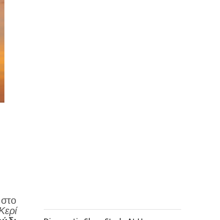
 στο
Κερί