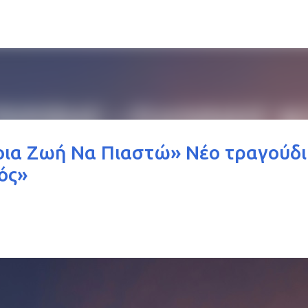
Μετάβαση στο κύριο περιεχόμενο
Ποια Ζωή Να Πιαστώ» Νέο τραγούδι
ός»