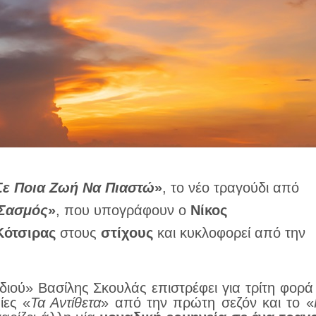
Σε Ποια Ζωή Να Πιαστώ
»
, το νέο τραγούδι από
Σασμός
»
, που υπογράφουν ο
Νίκος
Κότσιρας
στους
στίχους
και κυκλοφορεί από την
ιού» Βασίλης Σκουλάς επιστρέφει για τρίτη φορά
ίες «
Τα Αντίθετα
» από την πρώτη σεζόν και το «