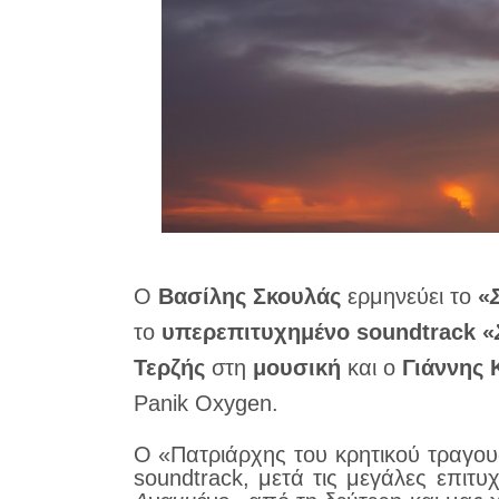
Ο
Βασίλης Σκουλάς
ερμηνεύει το
«
το
υπερεπιτυχημένο soundtrack «
Τερζής
στη
μουσική
και ο
Γιάννης 
Panik Oxygen.
Ο «Πατριάρχης του κρητικού τραγουδ
soundtrack, μετά τις μεγάλες επιτυχ