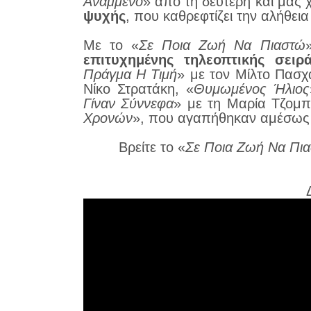
Αναμμένο
» από τη δεύτερη και μας 
ψυχής
, που καθρεφτίζει την αλήθει
Με το «
Σε Ποια Ζωή Να Πιαστώ
επιτυχημένης τηλεοπτικής σειρ
Πράγμα Η Τιμή
» με τον Μίλτο Πασχ
Νίκο Στρατάκη, «
Θυμωμένος Ήλιος
Γίναν Σύννεφα
» με τη Μαρία Τζομπ
Χρονών
», που αγαπήθηκαν αμέσως α
Βρείτε το «
Σε Ποια Ζωή Να Πι