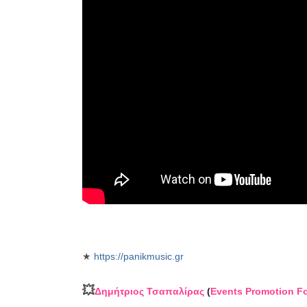
★
https://panikmusic.gr
💥
Δημήτριος Τσαπαλίρας
(
Events Promotion F