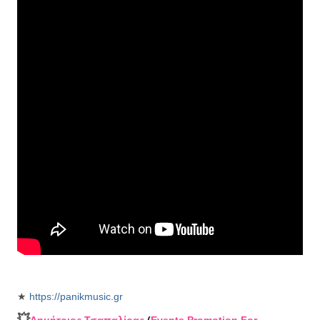
★
https://panikmusic.gr
💥