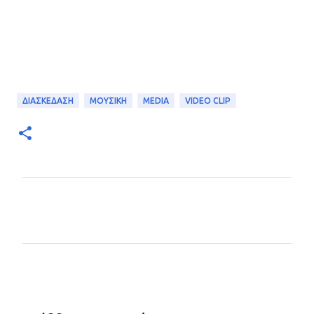
ΔΙΑΣΚΕΔΑΣΗ
ΜΟΥΣΙΚΗ
MEDIA
VIDEO CLIP
Σ
χ
ό
λ
ι
α