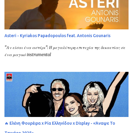
Asteri - Kyriakos Papadopoulos feat. Antonis Gounaris
"Αν είσαι ένα αστέρι": Η μεγαλύτερη επιτυχία της δεκαετίας σε
ένα μαγικό instrumental
🔥 Ελένη Φουρέιρα x Ρία Ελληνίδου x Display - «Άναψε Το
Τσιγάρο 2025»