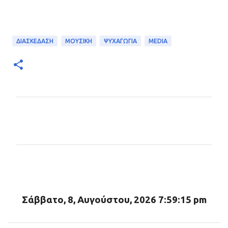
ΔΙΑΣΚΕΔΑΣΗ
ΜΟΥΣΙΚΗ
ΨΥΧΑΓΩΓΙΑ
MEDIA
Σ
χ
ό
λ
ι
α
Σάββατο, 8, Αυγούστου, 2026 7:59:16 pm