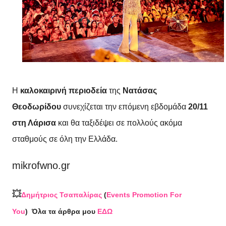
Η
καλοκαιρινή περιοδεία
της
Νατάσας
Θεοδωρίδου
συνεχίζεται την επόμενη εβδομάδα
20/11
στη Λάρισα
και θα ταξιδέψει σε πολλούς ακόμα
σταθμούς σε όλη την Ελλάδα.
mikrofwno.gr
💥
Δημήτριος Τσαπαλίρας
(
Events Promotion For
You
)
Όλα τα άρθρα μου
ΕΔΩ