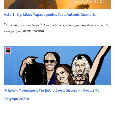
Asteri - Kyriakos Papadopoulos feat. Antonis Gounaris
"Αν είσαι ένα αστέρι": Η μεγαλύτερη επιτυχία της δεκαετίας σε
ένα μαγικό instrumental
🔥 Ελένη Φουρέιρα x Ρία Ελληνίδου x Display - «Άναψε Το
Τσιγάρο 2025»