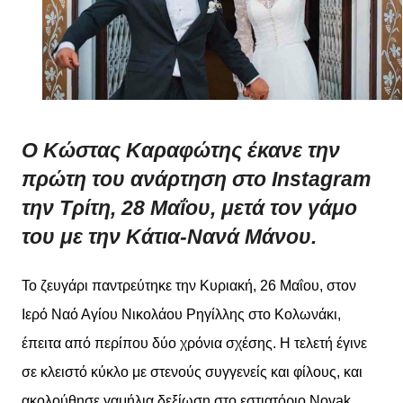
Ο Κώστας Καραφώτης έκανε την
πρώτη του ανάρτηση στο Instagram
την Τρίτη, 28 Μαΐου, μετά τον γάμο
του με την Κάτια-Νανά Μάνου.
Το ζευγάρι παντρεύτηκε την Κυριακή, 26 Μαΐου, στον
Ιερό Ναό Αγίου Νικολάου Ρηγίλλης στο Κολωνάκι,
έπειτα από περίπου δύο χρόνια σχέσης. Η τελετή έγινε
σε κλειστό κύκλο με στενούς συγγενείς και φίλους, και
ακολούθησε γαμήλια δεξίωση στο εστιατόριο Novak