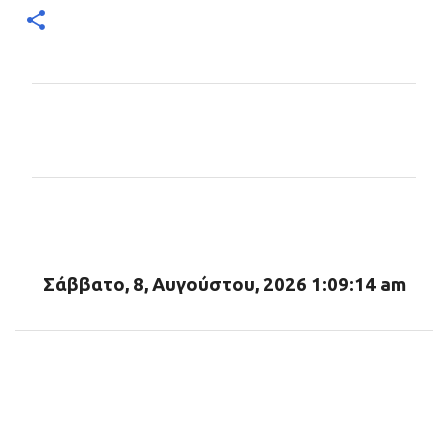
Σ
χ
ό
λ
ι
α
Σάββατο, 8, Αυγούστου, 2026 1:09:15 am