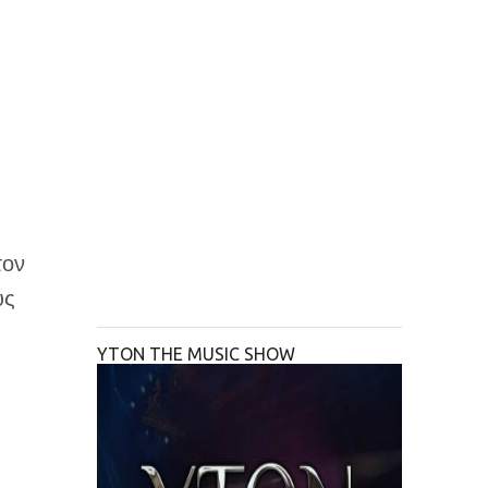
τον
υς
YTON THE MUSIC SHOW