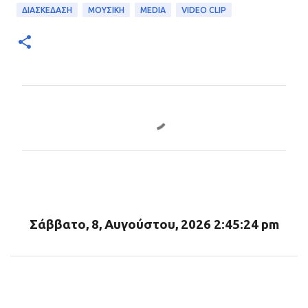
ΔΙΑΣΚΕΔΑΣΗ
ΜΟΥΣΙΚΗ
MEDIA
VIDEO CLIP
Σ
χ
ό
λ
ι
α
Σάββατο, 8, Αυγούστου, 2026 2:45:26 pm