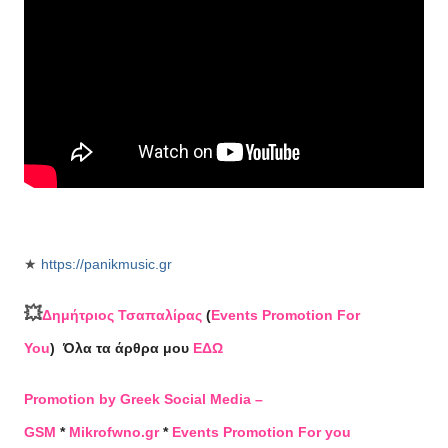
★
https://panikmusic.gr
💥
Δημήτριος Τσαπαλίρας
(
Events Promotion For
You
)
Όλα τα άρθρα μου
ΕΔΩ
Promotion by Greek Social Media –
GSM
*
Mikrofwno.gr
*
Events Promotion For you