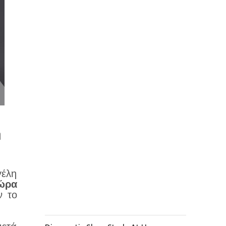
η
έλη
ώρα
ν το