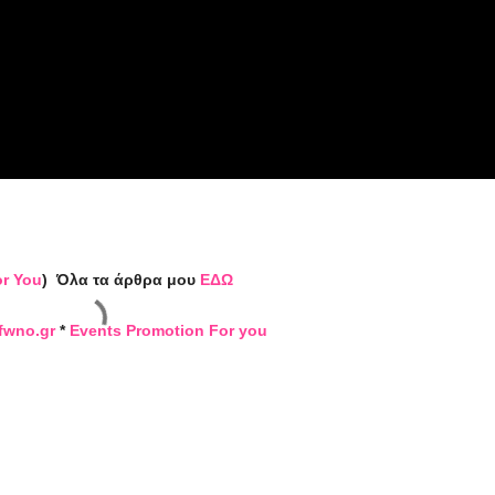
or You
)
Όλα τα άρθρα μου
ΕΔΩ
fwno.gr
*
Events Promotion For you