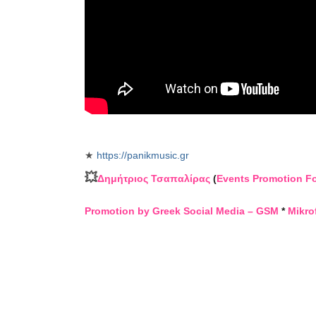
★
https://panikmusic.gr
💥
Δημήτριος Τσαπαλίρας
(
Events Promotion F
Promotion by Greek Social Media – GSM
*
Mikro