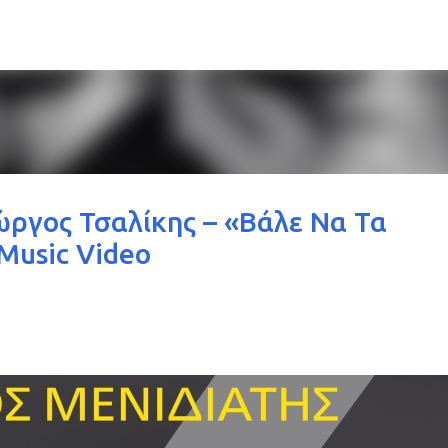
Μετάβαση στο κύριο περιεχόμενο
ώργος Τσαλίκης – «Βάλε Να Τα
Music Video