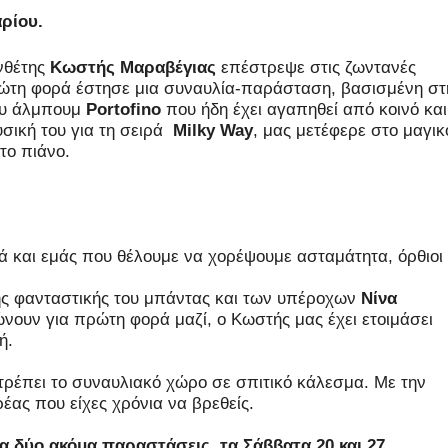
αρίου.
νθέτης
Κωστής Μαραβέγιας
επέστρεψε στις ζωντανές
ώτη φορά έστησε μια συναυλία-παράσταση, βασισμένη στ
του άλμπουμ
Portofino
που ήδη έχει αγαπηθεί από κοινό και
υσική του για τη σειρά
Milky Way
, μας μετέφερε στο μαγικ
το πιάνο.
 και εμάς που θέλουμε να χορέψουμε ασταμάτητα, όρθιοι
της φανταστικής του μπάντας και των υπέροχων
Νίνα
ώνουν για πρώτη φορά μαζί, ο Κωστής μας έχει ετοιμάσει
ή.
τρέπει το συναυλιακό χώρο σε σπιτικό κάλεσμα. Με την
ρέας που είχες χρόνια να βρεθείς.
ια δύο ακόμα παραστάσεις, τα Σάββατα 20 και 27