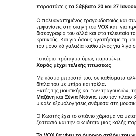
παραστάσεις
τα Σάββατα 20 και 27 Ιανου
Ο πολυαγαπημένος τραγουδοποιός και συ
εμφανίσεις στη σκηνή του
VOX
και
για πρ
δισκογραφία του αλλά και στο τελευταίο 
κριτικούς. Και για όσους αγαπήσαμε τη μο
του μουσικό γαλαξία καθισμένος για λίγο σ
Το κύριο πρόταγμα όμως παραμένει:
Χορός μέχρι τελικής πτώσεως
Με κόσμο μπροστά του, σε καθίσματα αλλά
δίπλα του με μπίρα και τρέλα.
Εκτός της μουσικής και των τραγουδιών, 
Μαζάνη
και
Ξένια Ντάνια
, που τον πλαισι
μικρές εξομολογήσεις ανάμεσα στη μουσικ
Ο Κωστής έχει το σπάνιο χάρισμα να μετα
ζεστασιά και την οικειότητα μιας καλής πα
Το
VOX
θα γίνει το όμορφο σαλόνι του γ