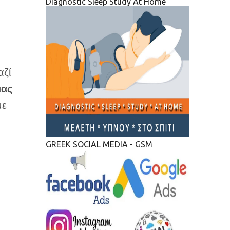
Diagnostic Sleep Study At Home
αζί
ας
με
GREEK SOCIAL MEDIA - GSM