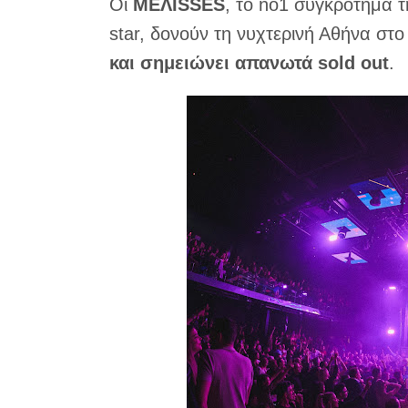
Οι
MEΛΙSSES
, το no1 συγκρότημα 
star, δονούν τη νυχτερινή Αθήνα στ
και σημειώνει απανωτά sold out
.