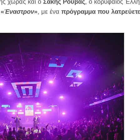
της χώρας και ο
Σάκης Ρουβάς
, ο κορυφαίος Έλλ
ο
«
Έναστρον
»
, με ένα
πρόγραμμα που λατρεύετα