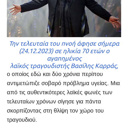
Την τελευταία του πνοή άφησε σήμερα
(24.12.2023) σε ηλικία 70 ετών ο
αγαπημένος
λαϊκός τραγουδιστής Βασίλης Καρράς,
ο οποίος εδώ και δύο χρόνια περίπου
αντιμετώπιζε σοβαρό πρόβλημα υγείας. Μια
από τις αυθεντικότερες λαϊκές φωνές των
τελευταίων χρόνων σίγησε για πάντα
σκορπίζοντας στη θλίψη τον χώρο του
τραγουδιού.