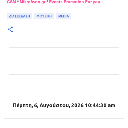
GSM
*
Mikrofwno.gr
*
Events Promotion For you
ΔΙΑΣΚΕΔΑΣΗ
ΜΟΥΣΙΚΗ
MEDIA
Σ
χ
ό
λ
ι
α
Πέμπτη, 6, Αυγούστου, 2026 10:44:32 am