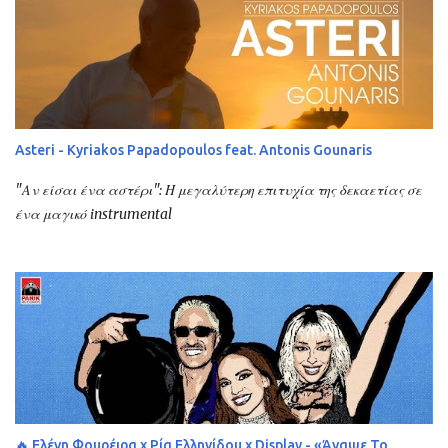
Asteri - Kyriakos Papadopoulos feat. Antonis Gounaris
"Αν είσαι ένα αστέρι": Η μεγαλύτερη επιτυχία της δεκαετίας σε
ένα μαγικό instrumental
🔥 Ελένη Φουρέιρα x Ρία Ελληνίδου x Display - «Άναψε Το