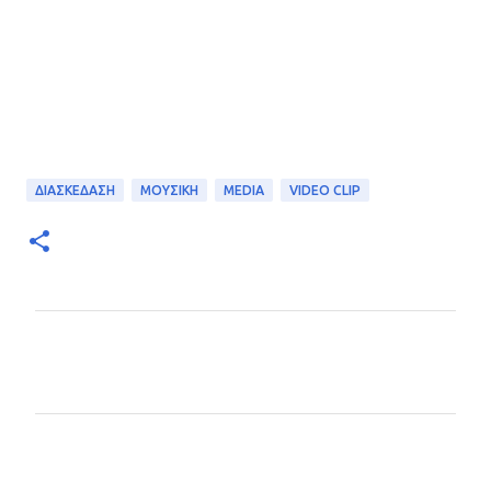
ΔΙΑΣΚΕΔΑΣΗ
ΜΟΥΣΙΚΗ
MEDIA
VIDEO CLIP
Σ
χ
ό
λ
ι