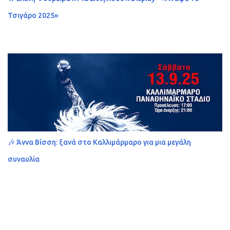
Τσιγάρο 2025»
🎶 Άννα Βίσση: ξανά στο Καλλιμάρμαρο για μια μεγάλη
συναυλία
Από το Blogger