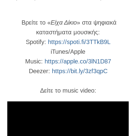
Βρείτε το «
Είχα Δίκιο
» στα ψηφιακά
καταστήματα μουσικής:
Spotify:
https://spoti.fi/3TTkB9L
iTunes/Apple
Music:
https://apple.co/3lN1D87
Deezer:
https://bit.ly/3zf3qpC
Δείτε το music video: