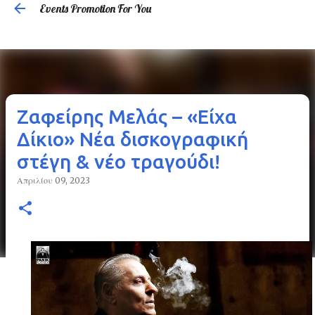
Events Promotion For You
Μετάβαση στο κύριο περιεχόμενο
Ζαφείρης Μελάς – «Είχα
Δίκιο» Νέα δισκογραφική
στέγη & νέο τραγούδι!
Απριλίου 09, 2023