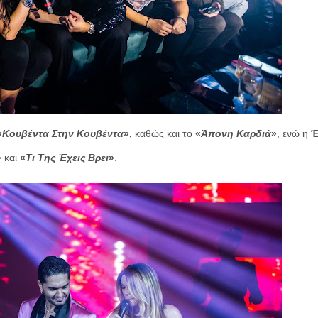
«
Κουβέντα Στην Κουβέντα
»,
καθώς και το
«
Άπονη Καρδιά
»
,
ενώ η
Έ
»
και
«
Τι Της Έχεις Βρει
»
.