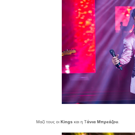
Μαζί τους οι
Kings
και η Τ
άνια Μπρεάζου
.