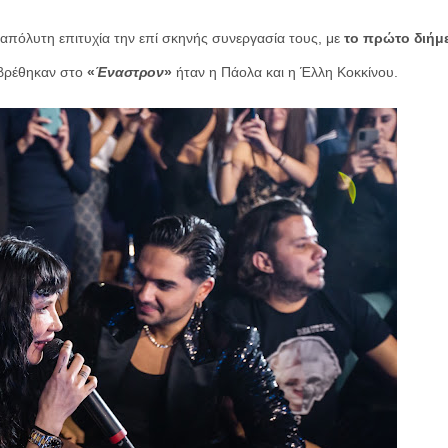
 απόλυτη επιτυχία την επί σκηνής συνεργασία τους, με
το πρώτο διήμ
 βρέθηκαν στο
«
Έναστρον
»
ήταν η Πάολα και η Έλλη Κοκκίνου.