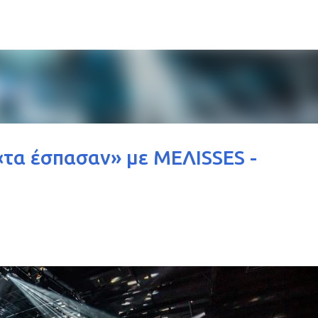
Μετάβαση στο κύριο περιεχόμενο
«τα έσπασαν» με MEΛΙSSES -