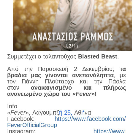
Συμμετέχει ο ταλαντούχος
Biasted Beast
.
Από την Παρασκευή 2 Δεκεμβρίου,
τα
βράδια μας γίνονται ανεπανάληπτα
, με
τον Γιάννη Πλούταρχο και την Πάολα
στον
ανακαινισμένο και πλήρως
ανανεωμένο χώρο του «
Fever
»
!
Info
«
Fever
», Λαγουμιτζ
ή 25,
Αθ
ή
να
Facebook:
https://www.
facebook.com/
FeverOfficialGroup
Instagram:
https://www.