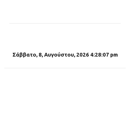
Σ
χ
ό
λ
ι
α
Σάββατο, 8, Αυγούστου, 2026 4:28:09 pm