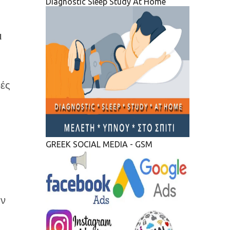
Diagnostic Sleep Study At Home
ι
δές
GREEK SOCIAL MEDIA - GSM
αν