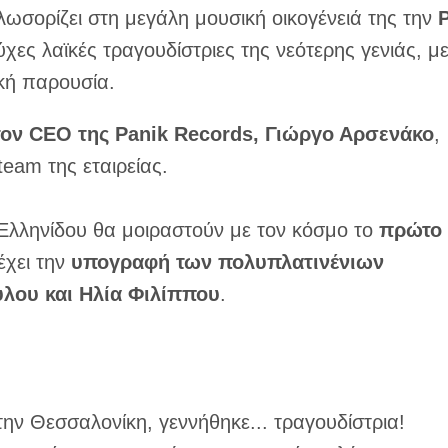
λωσορίζει στη μεγάλη μουσική οικογένειά της την
Ρ
ύχες λαϊκές τραγουδίστριες της νεότερης γενιάς, μ
κή παρουσία.
ον CEO της Panik Records, Γιώργο Αρσενάκο
,
team της εταιρείας.
 Ελληνίδου θα μοιραστούν με τον κόσμο το
πρώτο
έχει την
υπογραφή των πολυπλατινένιων
λου και Ηλία Φιλίππου
.
ην Θεσσαλονίκη, γεννήθηκε... τραγουδίστρια!