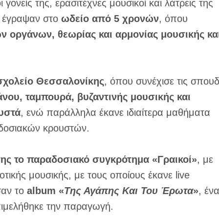
οι γονείς της, ερασιτέχνες μουσικοί και λάτρεις της
ν έγραψαν στο
ωδείο από 5 χρονών
, όπου
ν οργάνων, θεωρίας και αρμονίας μουσικής κα
σχολείο Θεσσαλονίκης
, όπου συνέχισε τις σπου
νου, ταμπουρά, βυζαντινής μουσικής και
υστά
, ενώ παράλληλα έκανε ιδιαίτερα μαθήματα
δοσιακών κρουστών.
 της το παραδοσιακό συγκρότημα «Γραικοί»
, με
τικής μουσικής, με τους οποίους έκανε live
σαν το
album «
Της Αγάπης Και Του Έρωτα
»
, έν
πιμελήθηκε την παραγωγή.