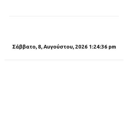
χ
ό
λ
ι
α
Σάββατο, 8, Αυγούστου, 2026 1:24:37 pm