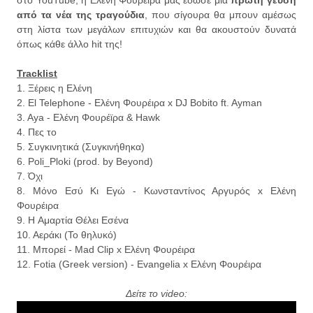
από τα νέα της τραγούδια
, που σίγουρα θα μπουν αμέσως
στη λίστα των μεγάλων επιτυχιών και θα ακουστούν δυνατά
όπως κάθε άλλο hit της!
Tracklist
1. Ξέρεις η Ελένη
2. El Telephone - Ελένη Φουρέιρα x DJ Bobito ft. Ayman
3. Aya - Ελένη Φουρέϊρα & Hawk
4. Πες το
5. Συγκινητικά (Συγκινήθηκα)
6. Poli_Ploki (prod. by Beyond)
7. Όχι
8. Μόνο Εσύ Κι Εγώ - Κωνσταντίνος Αργυρός x Ελένη
Φουρέιρα
9. Η Aμαρτία Θέλει Εσένα
10. Αεράκι (Το θηλυκό)
11. Μπορεί - Mad Clip x Ελένη Φουρέιρα
12. Fotia (Greek version) - Evangelia x Ελένη Φουρέιρα
Δείτε το video: