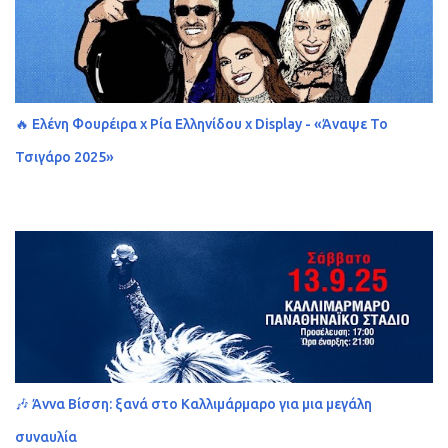
🔥 Ελένη Φουρέιρα x Ρία Ελληνίδου x Display - «Άναψε Το
Τσιγάρο 2025»
🎶 Άννα Βίσση: ξανά στο Καλλιμάρμαρο για μια μεγάλη
συναυλία