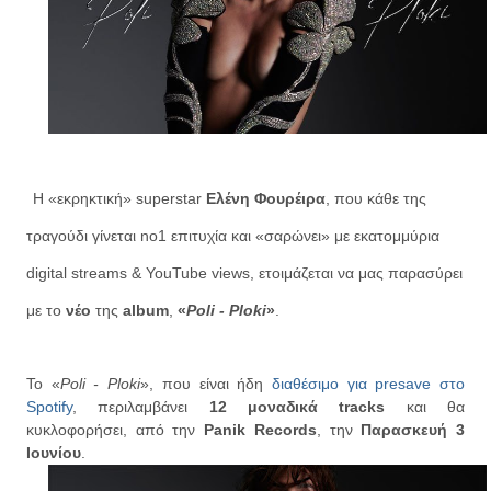
Η «εκρηκτική» superstar
Ελένη Φουρέιρα
, που κάθε της
τραγούδι γίνεται no1 επιτυχία και «σαρώνει» με εκατομμύρια
digital streams & YouTube views, ετοιμάζεται να μας παρασύρει
με το
νέο
της
album
,
«
Poli - Ploki
»
.
Το «
Poli - Ploki
», που είναι ήδη
διαθέσιμο για presave στο
Spotify
, περιλαμβάνει
12 μοναδικά tracks
και θα
κυκλοφορήσει, από την
Panik Records
, την
Παρασκευή 3
Ιουνίου
.