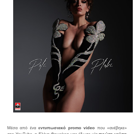
Μέσα από ένα
εντυπωσιακό promo video
που «ανέβηκε»
στο YouTube, η Ελένη Φουρέιρα μας έδωσε μία
πρώτη γεύση