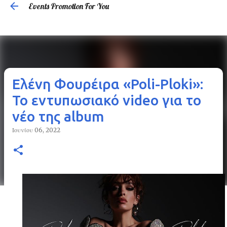
Events Promotion For You
Μετάβαση στο κύριο περιεχόμενο
Ελένη Φουρέιρα «Poli-Ploki»:
Το εντυπωσιακό video για το
νέο της album
Ιουνίου 06, 2022