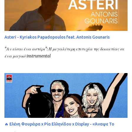
Asteri - Kyriakos Papadopoulos feat. Antonis Gounaris
"Αν είσαι ένα αστέρι": Η μεγαλύτερη επιτυχία της δεκαετίας σε
ένα μαγικό instrumental
🔥 Ελένη Φουρέιρα x Ρία Ελληνίδου x Display - «Άναψε Το