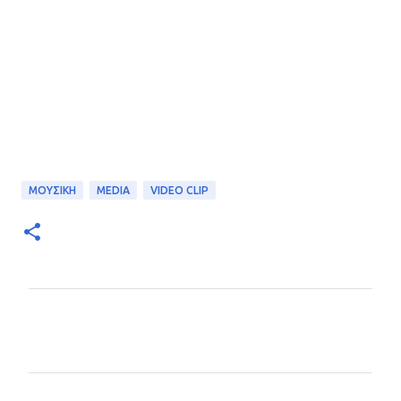
ΜΟΥΣΙΚΗ
MEDIA
VIDEO CLIP
Σ
χ
ό
λ