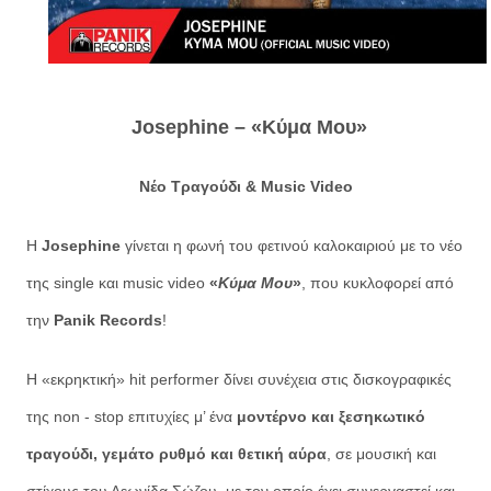
Josephine – «Κύμα Μου»
Νέο Τραγούδι & Music Video
Η
Josephine
γίνεται η φωνή του φετινού καλοκαιριού με το νέο
της single και music video
«
Κύμα Μου
»
, που κυκλοφορεί από
την
Panik Records
!
Η «εκρηκτική» hit performer δίνει συνέχεια στις δισκογραφικές
της non - stop επιτυχίες μ’ ένα
μοντέρνο και ξεσηκωτικό
τραγούδι, γεμάτο ρυθμό και θετική αύρα
, σε μουσική και
στίχους του Λεωνίδα Σώζου, με τον οποίο έχει συνεργαστεί και