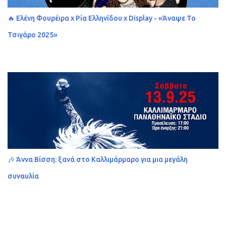
🔥 Ελένη Φουρέιρα x Ρία Ελληνίδου x Display - «Άναψε Το
Τσιγάρο 2025»
🎶 Άννα Βίσση: ξανά στο Καλλιμάρμαρο για μια μεγάλη
συναυλία