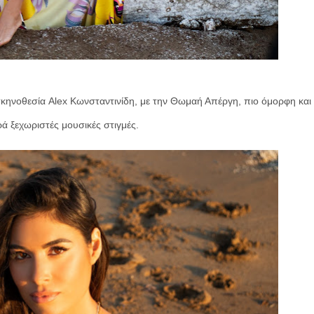
σκηνοθεσία Alex Κωνσταντινίδη, με την Θωμαή Απέργη, πιο όμορφη και
ρά ξεχωριστές μουσικές στιγμές.