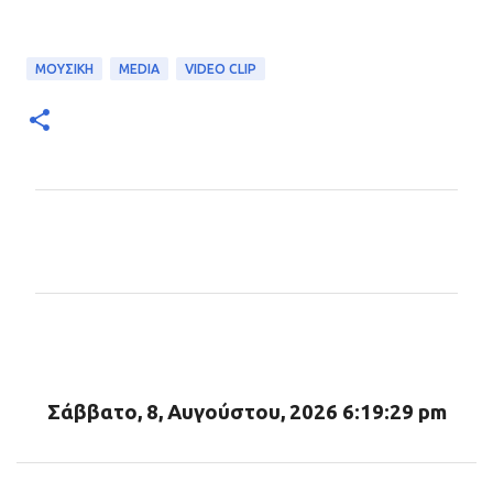
ΜΟΥΣΙΚΗ
MEDIA
VIDEO CLIP
Σ
χ
ό
λ
ι
α
Σάββατο, 8, Αυγούστου, 2026 6:19:30 pm