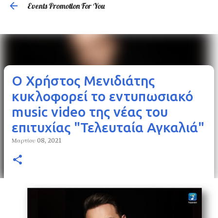
Events Promotion For You
Μετάβαση στο κύριο περιεχόμενο
Ο Χρήστος Μενιδιάτης
κυκλοφορεί το εντυπωσιακό
music video της νέας του
επιτυχίας "Τελευταία Αγκαλιά"
Μαρτίου 08, 2021