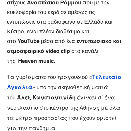
στίχους
Αναστάσιου Ράμμου
που με την
κυκλοφορία του κέρδισε αμέσως τις
εντυπώσεις στα ραδιόφωνα σε Ελλάδα και
Κύπρο, είναι πλέον διαθέσιμο και
YouTube
στο
μέσα από ένα
εντυπωσιακό και
video
clip
ατμοσφαιρικό
στο κανάλι
Heaven
music
.
της
T
α γυρίσματα του τραγουδιού
«
Τελευταία
Αγκαλιά
»
υπό την σκηνοθετική ματιά
του
Άλεξ Κωνσταντινίδη
έγιναν σ΄ ένα
νεοκλασικό στο κέντρο της Αθήνας με όλα
τα μέτρα προστασίας που έχουν οριστεί
για την πανδημία.