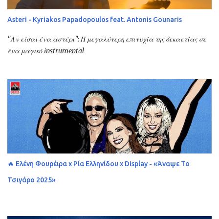
Asteri - Kyriakos Papadopoulos feat. Antonis Gounaris
"Αν είσαι ένα αστέρι": Η μεγαλύτερη επιτυχία της δεκαετίας σε
ένα μαγικό instrumental
🔥 Ελένη Φουρέιρα x Ρία Ελληνίδου x Display - «Άναψε Το
Τσιγάρο 2025»