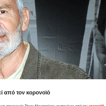
εί από τον κορονοϊό
 και στιχουργός Τάκης Μουσαφίρης χτυπημένος από τον
κορονοϊό
.