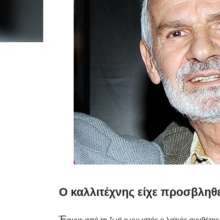
Ο καλλιτέχνης είχε προσβληθ
Έ
φυγε από τη ζωή ο γνωστός ο λαϊκός συνθέτης