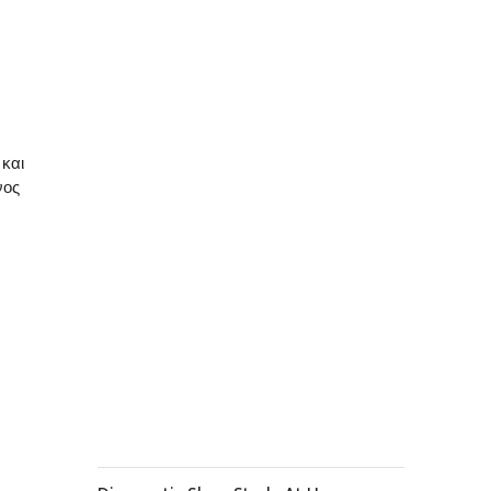
και
νος