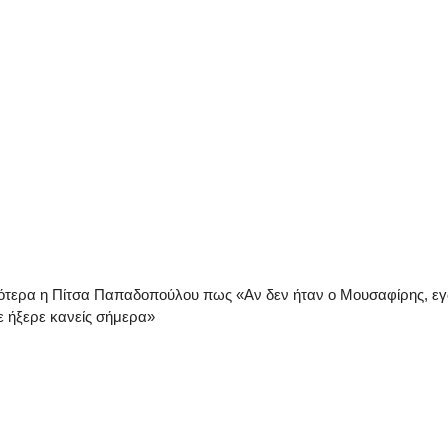
ιότερα η Πίτσα Παπαδοπούλου πως «Αν δεν ήταν ο Μουσαφίρης, ε
ε ήξερε κανείς σήμερα»