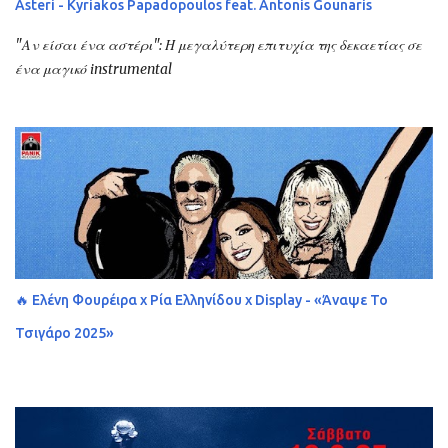
Asteri - Kyriakos Papadopoulos feat. Antonis Gounaris
"Αν είσαι ένα αστέρι": Η μεγαλύτερη επιτυχία της δεκαετίας σε
ένα μαγικό instrumental
🔥 Ελένη Φουρέιρα x Ρία Ελληνίδου x Display - «Άναψε Το
Τσιγάρο 2025»