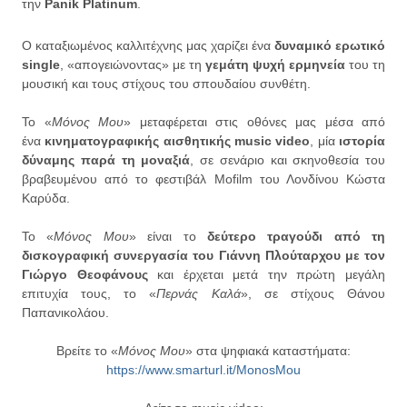
την
Panik Platinum
.
Ο καταξιωμένος καλλιτέχνης μας χαρίζει ένα
δυναμικό ερωτικό
single
, «απογειώνοντας» με τη
γεμάτη ψυχή ερμηνεία
του τη
μουσική και τους στίχους του σπουδαίου συνθέτη.
Το «
Μόνος Μου
» μεταφέρεται στις οθόνες μας μέσα από
ένα
κινηματογραφικής αισθητικής music video
, μία
ιστορία
δύναμης παρά τη μοναξιά
, σε σενάριο και σκηνοθεσία του
βραβευμένου από το φεστιβάλ Mofilm του Λονδίνου Κώστα
Καρύδα.
Το «
Μόνος Μου
» είναι το
δεύτερο τραγούδι από τη
δισκογραφική συνεργασία του Γιάννη Πλούταρχου με τον
Γιώργο Θεοφάνους
και έρχεται μετά την πρώτη μεγάλη
επιτυχία τους, το «
Περνάς Καλά
», σε στίχους Θάνου
Παπανικολάου.
Βρείτε το «
Μόνος Μου
» στα ψηφιακά καταστήματα:
https://www.smarturl.it/
MonosMou