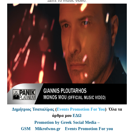
Δείτε το music video:
Δημήτριος Τσαπαλίρας
(
Events Promotion For You
)
Όλα τα
άρθρα μου
ΕΔΩ
Promotion by Greek Social Media –
GSM
*
Mikrofwno.gr
*
Events Promotion For you