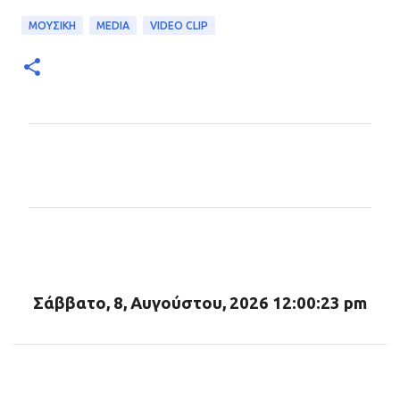
ΜΟΥΣΙΚΗ
MEDIA
VIDEO CLIP
Σ
χ
ό
λ
ι
α
Σάββατο, 8, Αυγούστου, 2026 12:00:24 pm