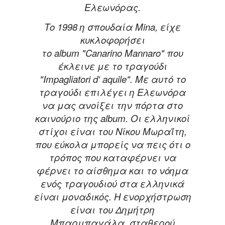
Ελεωνόρας.
Το 1998 η σπουδαία
Mina
, είχε
κυκλοφορήσει
το
album
"
Canarino
Mannaro
" που
έκλεινε με το τραγούδι
"
Impagliatori
d
'
aquile
". Με αυτό το
τραγούδι επιλέγει η Ελεωνόρα
να μας ανοίξει την πόρτα στο
καινούριο της
album
. Οι ελληνικοί
στίχοι είναι του Νίκου Μωραΐτη,
που εύκολα μπορείς να πεις ότι ο
τρόπος που καταφέρνει να
φέρνει το αίσθημα και το νόημα
ενός τραγουδιού στα ελληνικά
είναι μοναδικός. Η ενορχήστρωση
είναι του Δημήτρη
Μπαρμπαγάλα, σταθερού