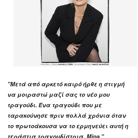
"Μετά από́ αρκετό́ καιρό́ ήρθε η στιγμή́
να μοιραστώ́ μαζί́ σας το νέο μου
τραγούδι. Ένα τραγούδι που με
ταρακούνησε πριν πολλά́ χρόνια όταν
το πρωτοάκουσα να το ερμηνεύει αυτή́ η
τεράστια τραγουδίστρια,
Mina
."