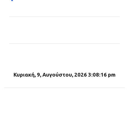
Σ
χ
ό
λ
ι
α
Κυριακή, 9, Αυγούστου, 2026 3:08:17 pm