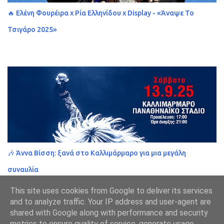
🔥 Ελένη Φουρέιρα x Ρία Ελληνίδου x Display - «Άναψε Το
Τσιγάρο 2025»
🎶 Άννα Βίσση: ξανά στο Καλλιμάρμαρο για μια μεγάλη
συναυλία
This site uses cookies from Google to deliver its services
and to analyze traffic. Your IP address and user-agent are
shared with Google along with performance and security
metrics to ensure quality of service, generate usage