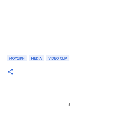
ΜΟΥΣΙΚΗ
MEDIA
VIDEO CLIP
Σ
χ
ό
λ