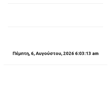
Σ
χ
ό
λ
ι
α
Πέμπτη, 6, Αυγούστου, 2026 6:03:14 am