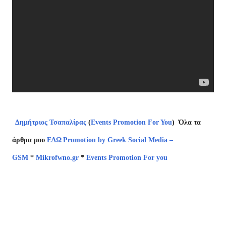
Δημήτριος Τσαπαλίρας
(
Events Promotion For You
)
Όλα τα
άρθρα μου
ΕΔΩ
Promotion by Greek Social Media –
GSM
*
Mikrofwno.gr
*
Events Promotion For you