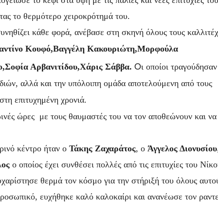
ογείωσε το κέφι στα ύψη με τις παλιές και νέες επιτυχίες το
ντας το θερμότερο χειροκρότημά του.
συνηθίζει κάθε φορά, ανέβασε στη σκηνή όλους τους καλλιτέχ
αντίνο Κουφό,Βαγγέλη Κακουριώτη,Μορφούλα
O
,Σοφία Αρβανιτίδου,
Χάρις Σάββα.
ι οποίοι τραγούδησαν
υδιών, αλλά και την υπόλοιπη ομάδα αποτελούμενη από τους
στη επιτυχημένη χρονιά.
ινές ώρες με τους θαυμαστές του να τον αποθεώνουν και να
ρινό κέντρο ήταν ο
Τάκης Ζαχαράτος
, ο
Άγγελος Διονυσίου
λος
ο οποίος έχει συνθέσει πολλές από τις επιτυχίες του Νίκο
υχαρίστησε θερμά τον κόσμο για την στήριξή του όλους αυτο
 προσωπικό, ευχήθηκε καλό καλοκαίρι και ανανέωσε τον ραντ