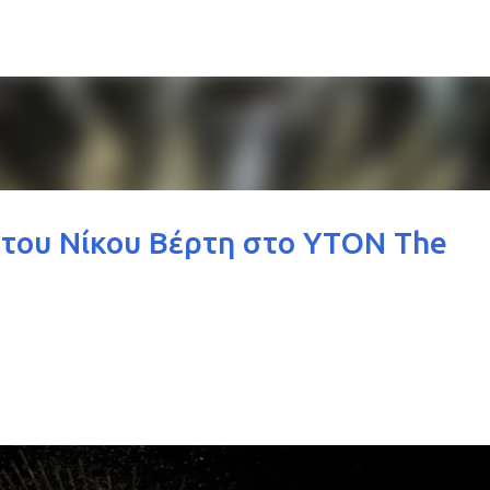
Μετάβαση στο κύριο περιεχόμενο
y του Νίκου Βέρτη στο ΥΤΟΝ The