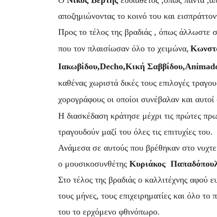
Ο
Νίκος Βέρτης
ευδιάθετος ,όπως πάντα ,απ
αποζημιώνοντας το κοινό του και εισπράττο
Προς το τέλος της βραδιάς , όπως άλλωστε 
που τον πλαισίωσαν όλο το χειμώνα,
Κωνστ
Ιακωβίδου,Decho,Κική Σαββίδου,Animado
καθένας χωριστά δικές τους επιλογές τραγο
χορογράφους οι οποίοι συνέβαλαν και αυτοί 
Η διασκέδαση κράτησε μέχρι τις πρώτες πρω
τραγουδούν μαζί του όλες τις επιτυχίες του.
Ανάμεσα σε αυτούς που βρέθηκαν στο νυχτε
ο μουσικοσυνθέτης
Κυριάκος Παπαδόπου
Στο τέλος της βραδιάς ο καλλιτέχνης αφού ε
τους μήνες, τους επιχειρηματίες και όλο το
του το ερχόμενο φθινόπωρο.