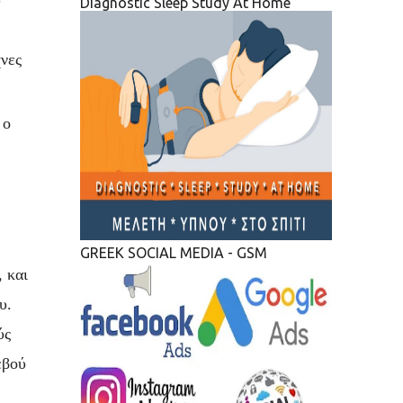
υ
Diagnostic Sleep Study At Home
νες
 ο
GREEK SOCIAL MEDIA - GSM
, και
υ.
ύς
εβού