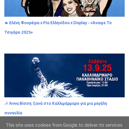
🔥 Ελένη Φουρέιρα x Ρία Ελληνίδου x Display - «Άναψε Το
Τσιγάρο 2025»
🎶 Άννα Βίσση: ξανά στο Καλλιμάρμαρο για μια μεγάλη
συναυλία
This site uses cookies from Google to deliver its services