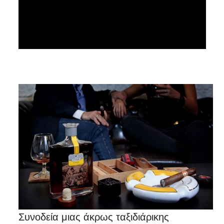
Συνοδεία μιας άκρως ταξιδιάρικη​ς ​