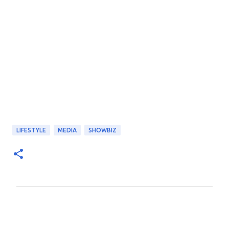
LIFESTYLE
MEDIA
SHOWBIZ
Σ
χ