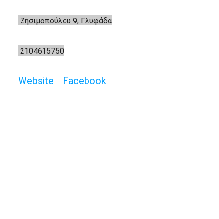
Ζησιμοπούλου 9, Γλυφάδα
2104615750
Website
Facebook