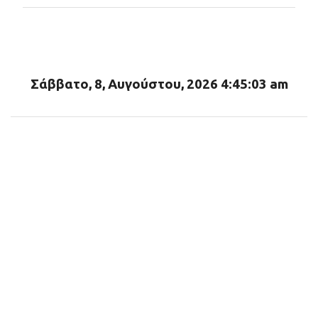
ό
λ
ι
α
Σάββατο, 8, Αυγούστου, 2026 4:45:05 am