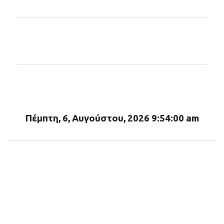
Σ
χ
ό
λ
ι
α
Πέμπτη, 6, Αυγούστου, 2026 9:54:02 am