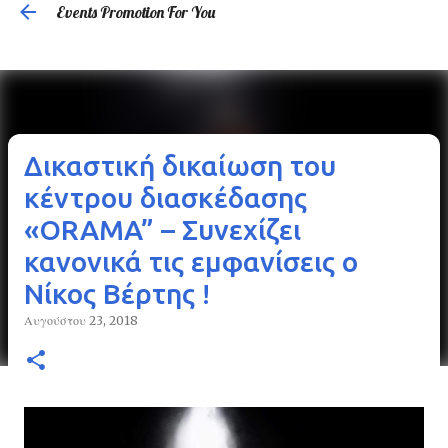
Events Promotion For You
Μετάβαση στο κύριο περιεχόμενο
Δικαστική δικαίωση του
κέντρου διασκέδασης
«ORAMA” – Συνεχίζει
κανονικά τις εμφανίσεις ο
Νίκος Βέρτης !
Αυγούστου 23, 2018