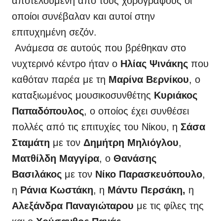
αποτελούμενη από τους χορογράφους οι
οποίοι συνέβαλαν και αυτοί στην
επιτυχημένη σεζόν.
Ανάμεσα σε αυτούς που βρέθηκαν στο
νυχτερινό κέντρο ήταν ο
Ηλίας Ψινάκης
που
καθόταν παρέα με τη
Μαρίνα Βερνίκου
, ο
καταξιωμένος μουσικοσυνθέτης
Κυριάκος
Παπαδόπουλος
, ο οποίος έχει συνθέσει
πολλές από τις επιτυχίες του Νίκου, η
Σάσα
Σταμάτη
με τον
Δημήτρη Μηλιόγλου
,
Ματθίλδη Μαγγίρα
, ο
Θανάσης
Βασιλάκος
με τον
Νίκο Παρασκευόπουλο
,
η
Ράνια Κωστάκη
, η
Μάντυ Περσάκη,
η
Αλεξάνδρα Παναγιώταρου
με τις φίλες της