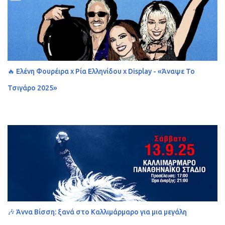
🔥 Ελένη Φουρέιρα x Ρία Ελληνίδου x Display - «Άναψε Το
Τσιγάρο 2025»
🎶 Άννα Βίσση: ξανά στο Καλλιμάρμαρο για μια μεγάλη