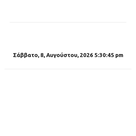
Σ
χ
ό
λ
ι
α
Σάββατο, 8, Αυγούστου, 2026 5:30:46 pm