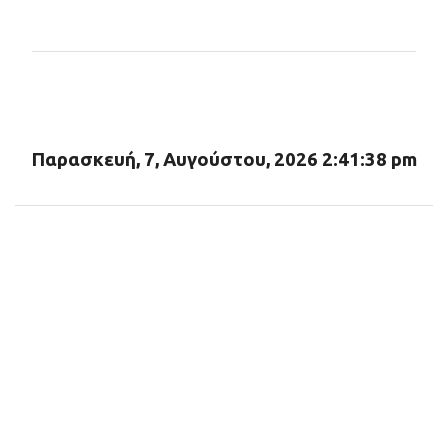
χ
ό
λ
ι
α
Παρασκευή, 7, Αυγούστου, 2026 2:41:39 pm