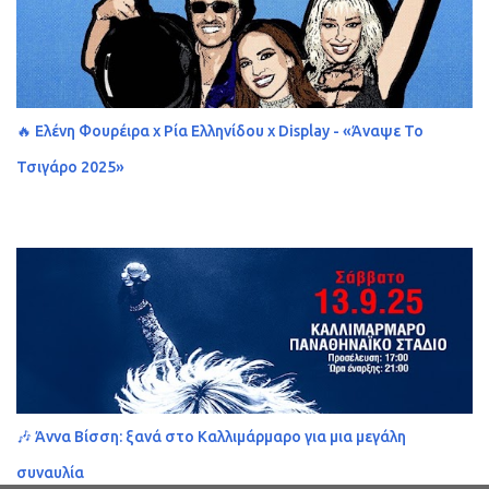
🔥 Ελένη Φουρέιρα x Ρία Ελληνίδου x Display - «Άναψε Το
Τσιγάρο 2025»
🎶 Άννα Βίσση: ξανά στο Καλλιμάρμαρο για μια μεγάλη
συναυλία