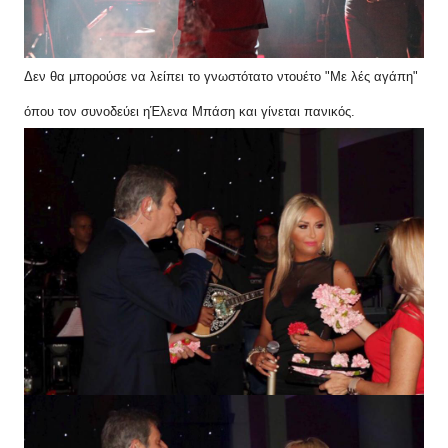
Δεν θα μπορούσε να λείπει το γνωστότατο ντουέτο "Με λές αγάπη"
όπου τον συνοδεύει ηΈλενα Μπάση και γίνεται πανικός.