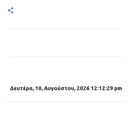
Σ
χ
ό
λ
ι
α
Δευτέρα, 10, Αυγούστου, 2026 12:12:31 pm