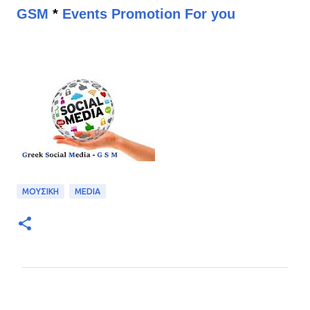
GSM
*
Events Promotion For you
ΜΟΥΣΙΚΗ
MEDIA
Σ
χ