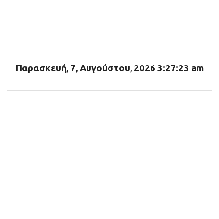
ό
λ
ι
α
Παρασκευή, 7, Αυγούστου, 2026 3:27:24 am