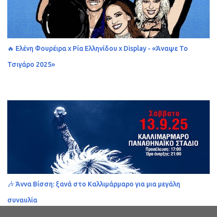
🔥 Ελένη Φουρέιρα x Ρία Ελληνίδου x Display - «Άναψε Το
Τσιγάρο 2025»
🎶 Άννα Βίσση: ξανά στο Καλλιμάρμαρο για μια μεγάλη
συναυλία