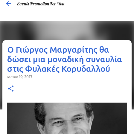
Events Promotion For You
Μετάβαση στο κύριο περιεχόμενο
Ο Γιώργος Μαργαρίτης θα
δώσει μια μοναδική συναυλία
στις Φυλακές Κορυδαλλού
Μαΐου 19, 2017