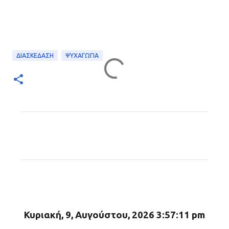
ΔΙΑΣΚΕΔΑΣΗ
ΨΥΧΑΓΩΓΙΑ
Σ
χ
ό
λ
ι
α
Κυριακή, 9, Αυγούστου, 2026 3:57:12 pm