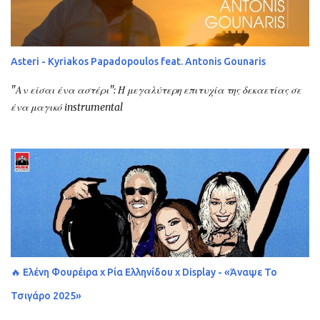
Asteri - Kyriakos Papadopoulos feat. Antonis Gounaris
"Αν είσαι ένα αστέρι": Η μεγαλύτερη επιτυχία της δεκαετίας σε
ένα μαγικό instrumental
🔥 Ελένη Φουρέιρα x Ρία Ελληνίδου x Display - «Άναψε Το
Τσιγάρο 2025»