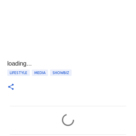
loading...
LIFESTYLE
MEDIA
SHOWBIZ
Σ
χ
ό