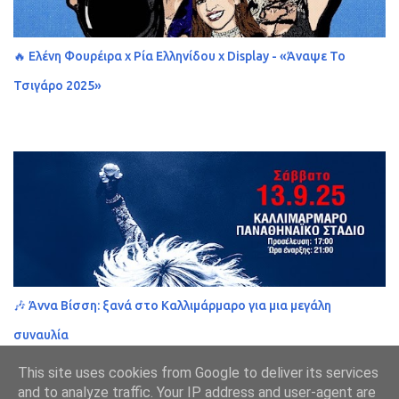
🔥 Ελένη Φουρέιρα x Ρία Ελληνίδου x Display - «Άναψε Το
Τσιγάρο 2025»
🎶 Άννα Βίσση: ξανά στο Καλλιμάρμαρο για μια μεγάλη
συναυλία
This site uses cookies from Google to deliver its services
and to analyze traffic. Your IP address and user-agent are