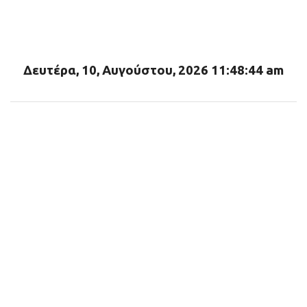
λ
ι
α
Δευτέρα, 10, Αυγούστου, 2026 11:48:46 am