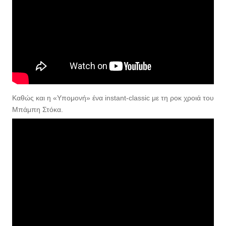
Καθώς και η «Υπομονή» ένα instant-classic με τη ροκ χροιά του
Μπάμπη Στόκα.