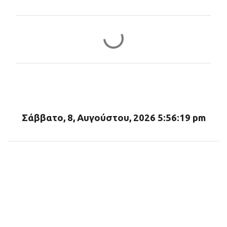
Σ
χ
ό
λ
ι
α
Σάββατο, 8, Αυγούστου, 2026 5:56:20 pm